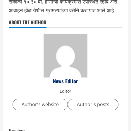
सकाळी १०:३० वा. होणाऱ्या कार्यक्रमास उपस्थित रहावे असे
आवाहन होळ येथील ग्रामस्थांच्या वतीने करण्यात आले आहे.
ABOUT THE AUTHOR
News Editor
Editor
Author's website
Author's posts
C
Previous: