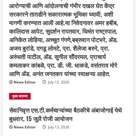
आरोग्याची आणि आंदोलनाची गंभीर दखल घेत केंद्र
सरकारने तातडीने सकारात्मक भूमिका घ्यावी, अशी
मागणी करण्यात आली आहे.या निवेदनावर अमर हबीब,
कालिदास आपेट, सुदर्शन रापतवार, धिमंत राष्ट्रपाल,
अनिकेत लोहिया, अच्चुत गंगणे,बब्रुवान पोटभरे, ॲड.
अजय बुरांडे, दगडू लोमटे, प्रा. शैलेजा बरुरे, प्रा.
अरुंधती पाटील, ॲड. सुनील सौंदरमल, प्राचार्य
कमलाकर कांबळे, प्रा. डी. जी. धाकडे, वसंतराव मोरे
आणि ॲड. अनंत जगतकर यांच्या स्वाक्षऱ्या आहेत.
News Editor
July 15, 2026
मुख्य बातम्या
सेवानिवृत्त एस.टी.कर्मचाऱ्यांच्या बैठकीचे अंबाजोगाई येथे
बुधवार, 15 जुलै रोजी आयोजन
News Editor
July 13, 2026