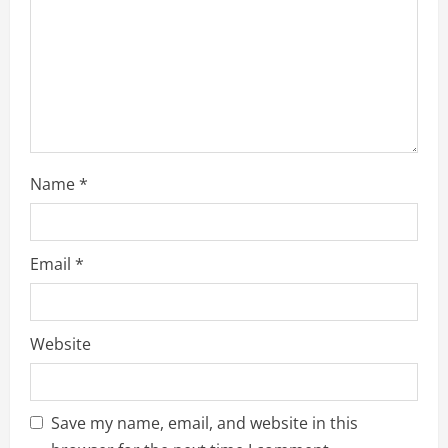
d
i
n
g
Name
*
Email
*
Website
Save my name, email, and website in this