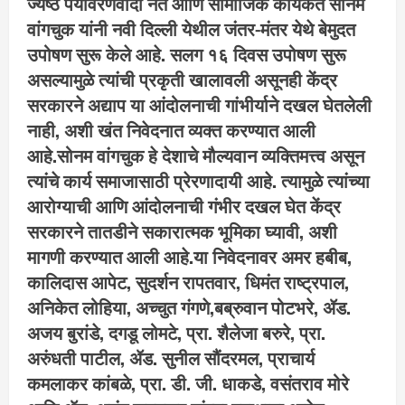
ज्येष्ठ पर्यावरणवादी नेते आणि सामाजिक कार्यकर्ते सोनम
वांगचुक यांनी नवी दिल्ली येथील जंतर-मंतर येथे बेमुदत
उपोषण सुरू केले आहे. सलग १६ दिवस उपोषण सुरू
असल्यामुळे त्यांची प्रकृती खालावली असूनही केंद्र
सरकारने अद्याप या आंदोलनाची गांभीर्याने दखल घेतलेली
नाही, अशी खंत निवेदनात व्यक्त करण्यात आली
आहे.सोनम वांगचुक हे देशाचे मौल्यवान व्यक्तिमत्त्व असून
त्यांचे कार्य समाजासाठी प्रेरणादायी आहे. त्यामुळे त्यांच्या
आरोग्याची आणि आंदोलनाची गंभीर दखल घेत केंद्र
सरकारने तातडीने सकारात्मक भूमिका घ्यावी, अशी
मागणी करण्यात आली आहे.या निवेदनावर अमर हबीब,
कालिदास आपेट, सुदर्शन रापतवार, धिमंत राष्ट्रपाल,
अनिकेत लोहिया, अच्चुत गंगणे,बब्रुवान पोटभरे, ॲड.
अजय बुरांडे, दगडू लोमटे, प्रा. शैलेजा बरुरे, प्रा.
अरुंधती पाटील, ॲड. सुनील सौंदरमल, प्राचार्य
कमलाकर कांबळे, प्रा. डी. जी. धाकडे, वसंतराव मोरे