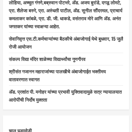
लोहिया, अच्चुत गंगणे,बब्रुवान पोटभरे, ॲड. अजय बुरांडे, दगडू लोमटे,
प्रा. शैलेजा बरुरे, प्रा. अरुंधती पाटील, ॲड. सुनील सौंदरमल, प्राचार्य
कमलाकर कांबळे, प्रा. डी. जी. धाकडे, वसंतराव मोरे आणि ॲड. अनंत
जगतकर यांच्या स्वाक्षऱ्या आहेत.
सेवानिवृत्त एस.टी.कर्मचाऱ्यांच्या बैठकीचे अंबाजोगाई येथे बुधवार, 15 जुलै
रोजी आयोजन
संकल्प विद्या मंदिर शाळेच्या विद्यार्थ्यांचा गुणगौरव
श्रीसंत गजानन महाराजांच्या पालखीचे अंबाजोगाईत भक्तीमय
वातावरणात स्वागत
ॲड. प्रशांत पी. मनोहर यांच्या प्रभावी युक्तिवादामुळे सत्र न्यायालयात
आरोपींची निर्दोष मुक्तता
चालू घडामोडी