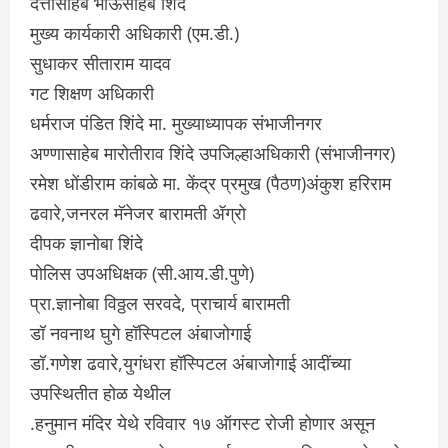
दत्तासाहेब भाऊसाहेब शिंदे
मुख्य कार्यकारी अधिकारी (एम.डी.)
सुधाकर सीताराम यादव
गट शिक्षण अधिकारी
धर्मराज पंडित शिंदे मा. मुख्याध्यापक संभाजीनगर
अण्णासाहेब मारोतीराव शिंदे उपजिल्हाअधिकारी (संभाजीनगर)
रमेश धोंडीराम कांबळे मा. केंद्र प्रमुख (पैठण)अंकुश हरिराम
ढवारे,जनरल मॅनेजर बारामती ॲग्रो
दीपक ज्ञानोबा शिंदे
पोलिस उपअधिक्षक (सी.आय.डी.पुणे)
प्रा.ज्ञानोबा विठ्ठल सरवदे, प्राचार्य बारामती
डॉ नवनाथ घुगे हॉस्पिटल अंबाजोगाई
डॉ.गणेश ढवारे,युगंधरा हॉस्पिटल अंबाजोगाई आदींच्या
उपस्थितीत होळ येथील
.हनुमान मंदिर येथे रविवार १७ ऑगस्ट रोजी होणार असून